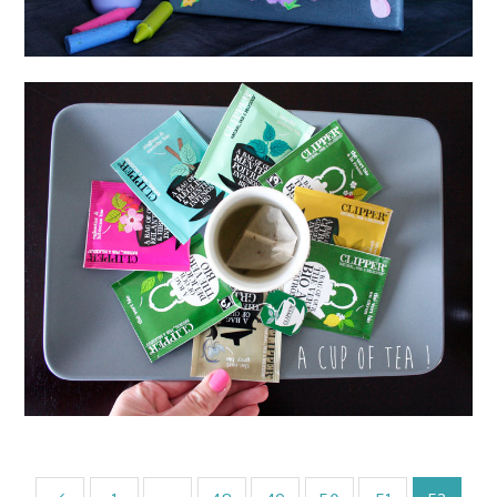
Love tea
Thés et Infusions
Clipper
22 Septembre 2013
25042012