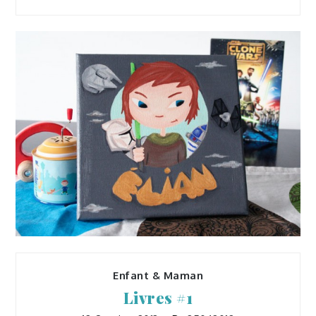
Tableaux
Petit Jedi Elian
15 Octobre 2013
25042012
Enfant & Maman
Livres #1