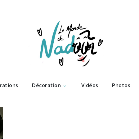
ations – l
Nadoo
trations
Décoration
Vidéos
Photos