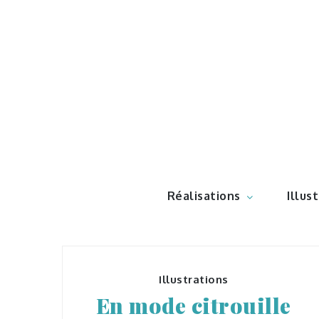
Skip
to
content
Illustr
Réalisations
Illus
Illustrations
En mode citrouille