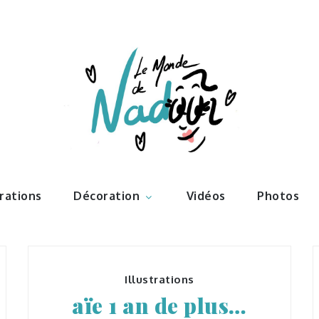
ations – l
Nadoo
trations
Décoration
Vidéos
Photos
Illustrations
aïe 1 an de plus…