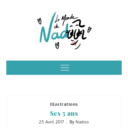
Skip
to
content
Illustrations – le
Menu
monde de Nadoo
Illustrations
Ses 5 ans
25 Avril 2017
By
Nadoo