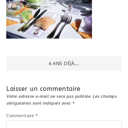
Navigation
6 ANS DÉJÀ….
de
Laisser un commentaire
l’article
Votre adresse e-mail ne sera pas publiée.
Les champs
obligatoires sont indiqués avec
*
Commentaire
*