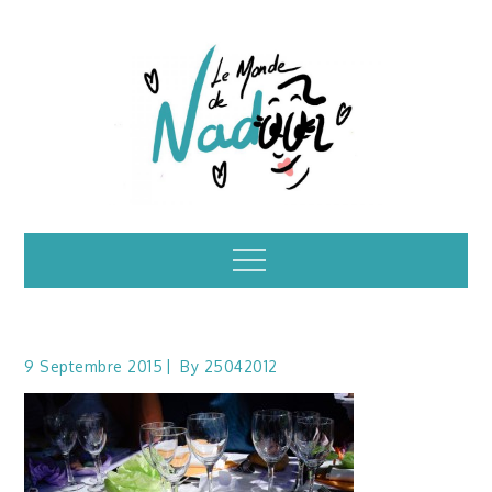
Skip
to
content
Illustrations – le
Menu
monde de Nadoo
9 Septembre 2015
By
25042012