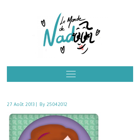
Skip
to
content
Illustrations – le
Menu
monde de Nadoo
27 Août 2013
By
25042012