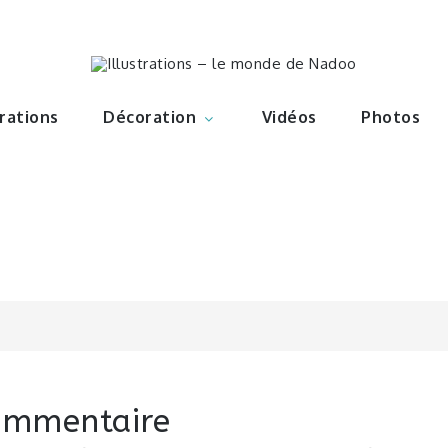
ations – l
Nadoo
trations
Décoration
Vidéos
Photos
n
commentaire