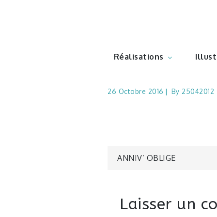
Skip
to
Illustr
content
Réalisations
Illus
26 Octobre 2016
By
25042012
Navigatio
ANNIV’ OBLIGE
de
Laisser un 
l’article