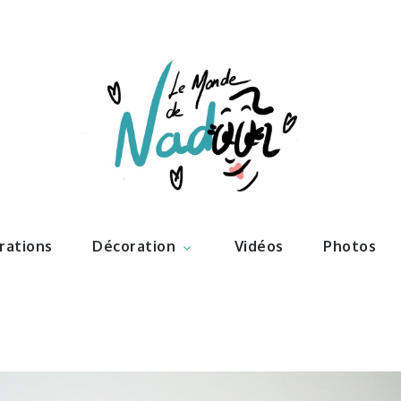
ations – l
Nadoo
trations
Décoration
Vidéos
Photos