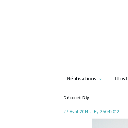
Skip
to
content
Illustr
Réalisations
Illus
Déco et Diy
27 Avril 2014
By
25042012