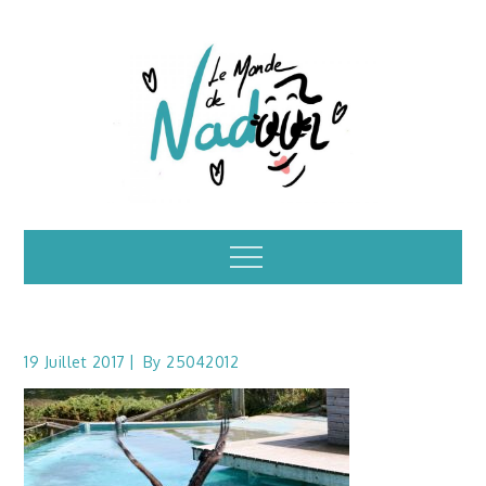
Skip
to
content
Illustrations – le
Menu
monde de Nadoo
19 Juillet 2017
By
25042012