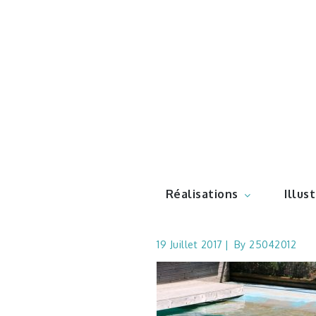
Skip
to
content
Illustr
Réalisations
Illus
19 Juillet 2017
By
25042012