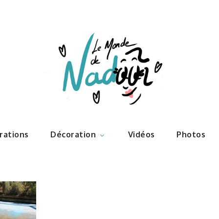
ations – l
Nadoo
trations
Décoration
Vidéos
Photos