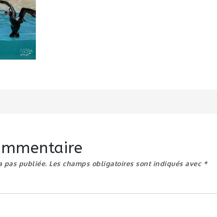
n
commentaire
a pas publiée.
Les champs obligatoires sont indiqués avec
*