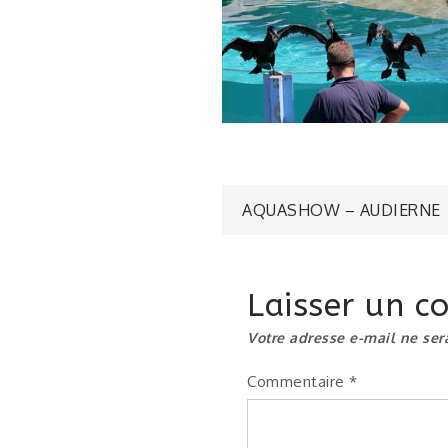
Navigatio
AQUASHOW – AUDIERNE
de
Laisser un 
l’article
Votre adresse e-mail ne ser
Commentaire
*