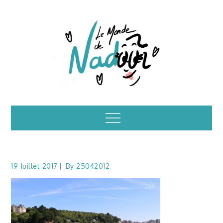
Skip
to
content
Illustrations – le
Menu
monde de Nadoo
19 Juillet 2017
By
25042012