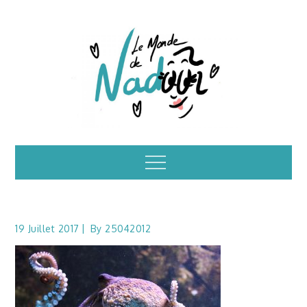
Skip
to
content
Illustrations – le
Menu
monde de Nadoo
19 Juillet 2017
By
25042012