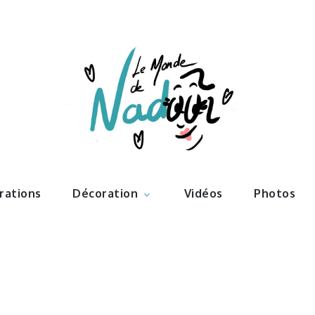
ations – l
Nadoo
trations
Décoration
Vidéos
Photos