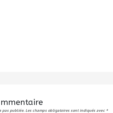
n
commentaire
a pas publiée.
Les champs obligatoires sont indiqués avec
*