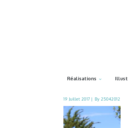
Skip
to
content
Illustr
Réalisations
Illus
19 Juillet 2017
By
25042012