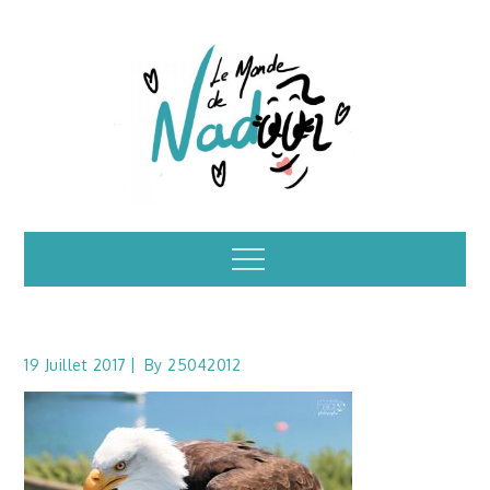
Skip
to
content
Illustrations – le
Menu
monde de Nadoo
19 Juillet 2017
By
25042012