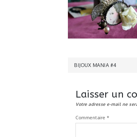
Navigatio
BIJOUX MANIA #4
de
Laisser un 
l’article
Votre adresse e-mail ne ser
Commentaire
*