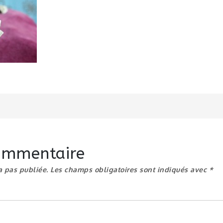
n
commentaire
a pas publiée.
Les champs obligatoires sont indiqués avec
*