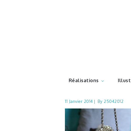
Skip
to
content
Illustr
Réalisations
Illus
11 Janvier 2014
By
25042012