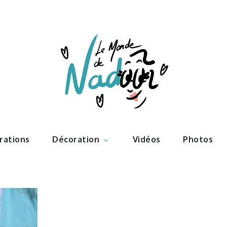
ations – l
Nadoo
trations
Décoration
Vidéos
Photos