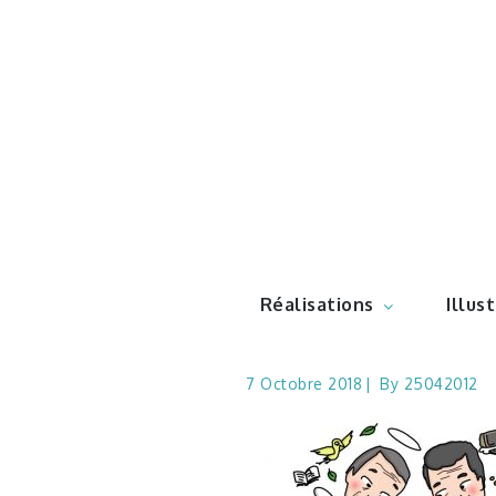
Skip
to
content
Illustr
Réalisations
Illus
7 Octobre 2018
By
25042012