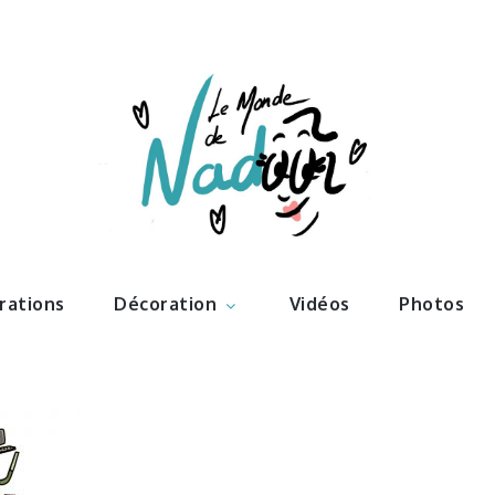
ations – l
Nadoo
trations
Décoration
Vidéos
Photos