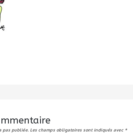
n
commentaire
a pas publiée.
Les champs obligatoires sont indiqués avec
*