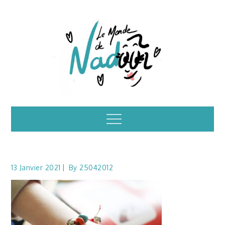
Skip
to
content
Illustrations – le
Menu
monde de Nadoo
13 Janvier 2021
By
25042012