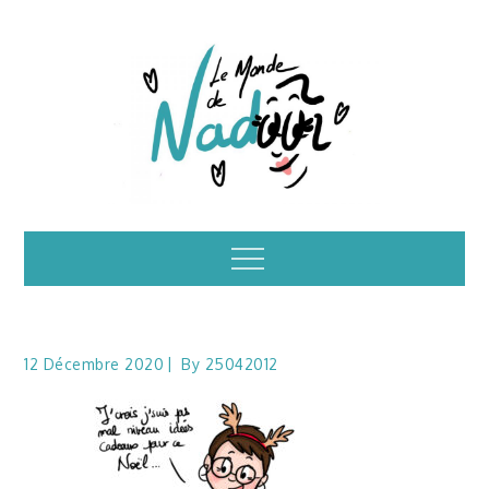
Skip
to
content
Illustrations – le
Menu
monde de Nadoo
12 Décembre 2020
By
25042012