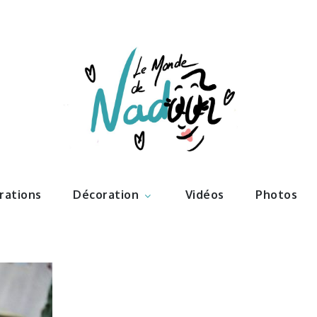
ations – l
Nadoo
trations
Décoration
Vidéos
Photos