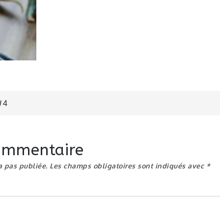
n
#4
commentaire
a pas publiée.
Les champs obligatoires sont indiqués avec
*