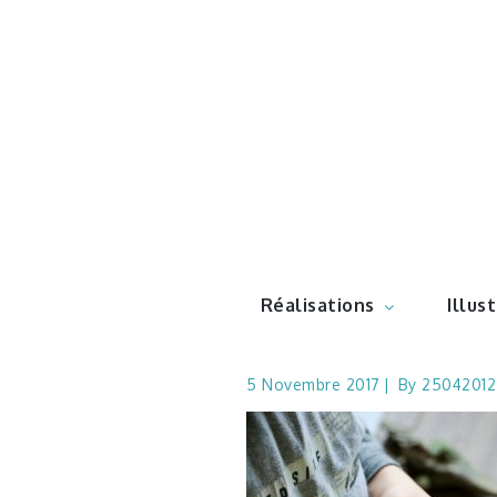
Skip
to
content
Illustr
Réalisations
Illus
5 Novembre 2017
By
25042012