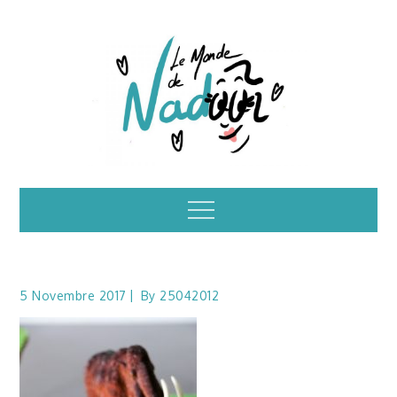
Skip
to
content
Illustrations – le
Menu
monde de Nadoo
5 Novembre 2017
By
25042012