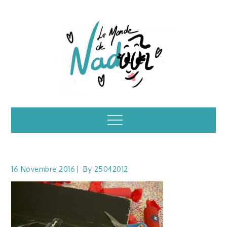
Skip
to
content
Illustrations – le
Menu
monde de Nadoo
16 Novembre 2016
By
25042012