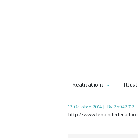
Skip
to
content
Illustr
Réalisations
Illus
12 Octobre 2014
By
25042012
http://www.lemondedenadoo.