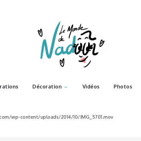
ations – l
Nadoo
trations
Décoration
Vidéos
Photos
com/wp-content/uploads/2014/10/IMG_5701.mov