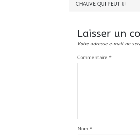
Navigatio
CHAUVE QUI PEUT !!!
de
Laisser un 
l’article
Votre adresse e-mail ne ser
Commentaire
*
Nom
*