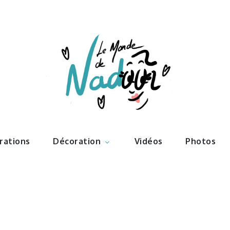
ations – l
Nadoo
trations
Décoration
Vidéos
Photos