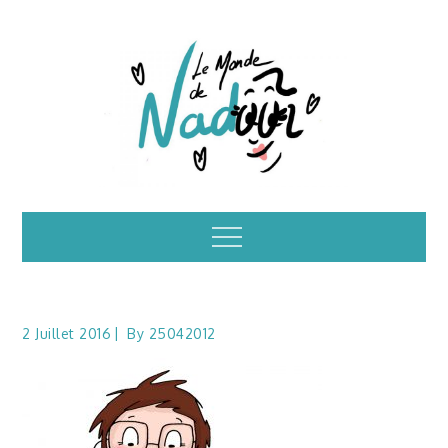
Skip
to
content
Illustrations – le
Menu
monde de Nadoo
2 Juillet 2016
By
25042012