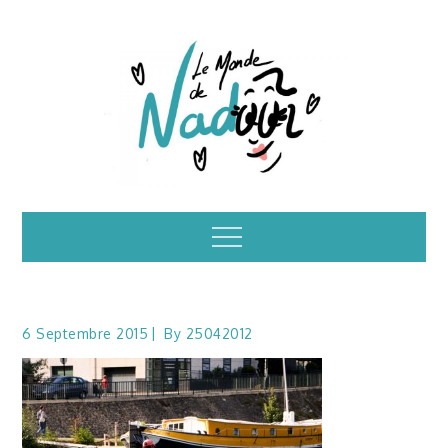
Skip
to
content
Illustrations – le
Menu
monde de Nadoo
6 Septembre 2015
By
25042012