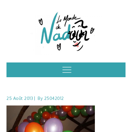
Skip
to
content
Illustrations – le
Menu
monde de Nadoo
25 Août 2013
By
25042012