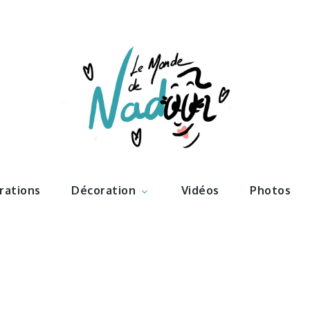
ations – l
Nadoo
trations
Décoration
Vidéos
Photos