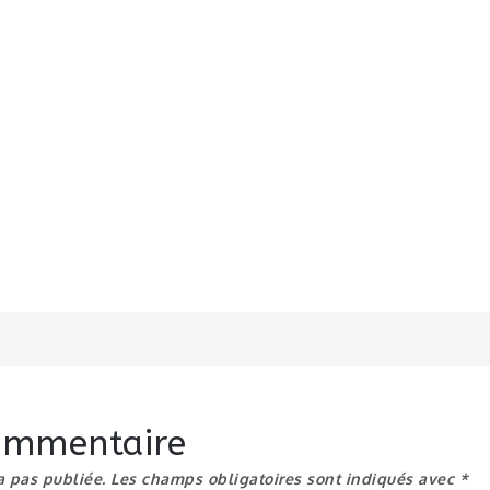
n
commentaire
a pas publiée.
Les champs obligatoires sont indiqués avec
*