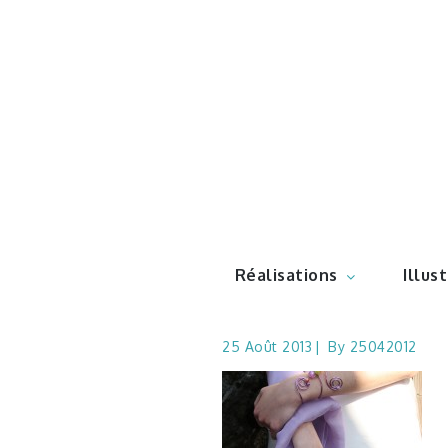
Skip
to
content
Illustr
Réalisations
Illus
25 Août 2013
By
25042012