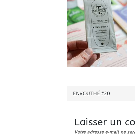
Navigatio
ENVOUTHÉ #20
de
Laisser un 
l’article
Votre adresse e-mail ne ser