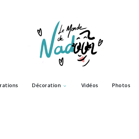
ations – l
Nadoo
trations
Décoration
Vidéos
Photos