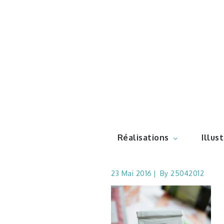
Skip
to
content
Illustr
Réalisations
Illus
23 Mai 2016
By
25042012