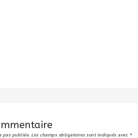
n
commentaire
a pas publiée.
Les champs obligatoires sont indiqués avec
*