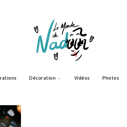
ations – l
Nadoo
trations
Décoration
Vidéos
Photos