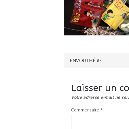
Navigatio
ENVOUTHÉ #3
de
Laisser un 
l’article
Votre adresse e-mail ne ser
Commentaire
*