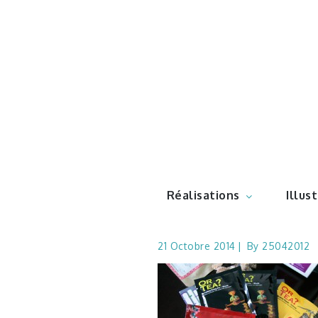
Skip
to
content
Illustr
Réalisations
Illus
21 Octobre 2014
By
25042012