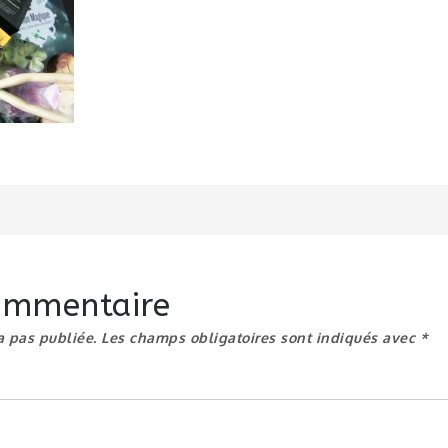
n
commentaire
a pas publiée.
Les champs obligatoires sont indiqués avec
*