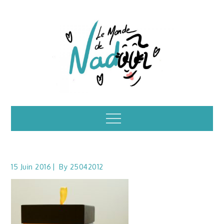
Skip
to
content
Illustrations – le
Menu
monde de Nadoo
15 Juin 2016
By
25042012