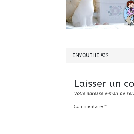
Navigatio
ENVOUTHÉ #39
de
Laisser un 
l’article
Votre adresse e-mail ne ser
Commentaire
*