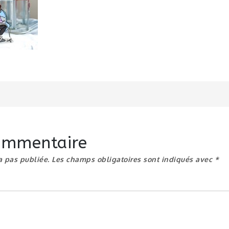
n
commentaire
a pas publiée.
Les champs obligatoires sont indiqués avec
*