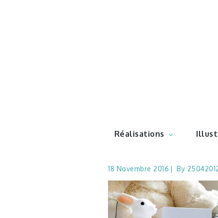
Skip
to
content
Illustr
Réalisations
Illus
18 Novembre 2016
By
2504201