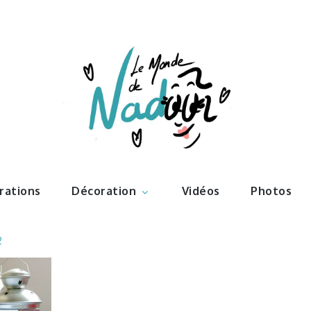
ations – l
Nadoo
trations
Décoration
Vidéos
Photos
2