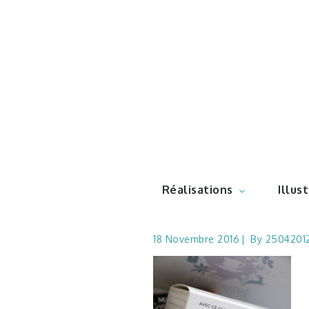
Skip
to
content
Illustr
Réalisations
Illus
18 Novembre 2016
By
2504201