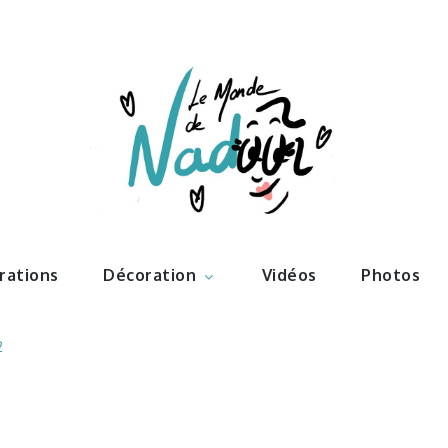
ations – l
Nadoo
trations
Décoration
Vidéos
Photos
2