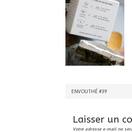
Navigatio
ENVOUTHÉ #39
de
Laisser un 
l’article
Votre adresse e-mail ne ser