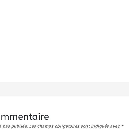
n
commentaire
a pas publiée.
Les champs obligatoires sont indiqués avec
*