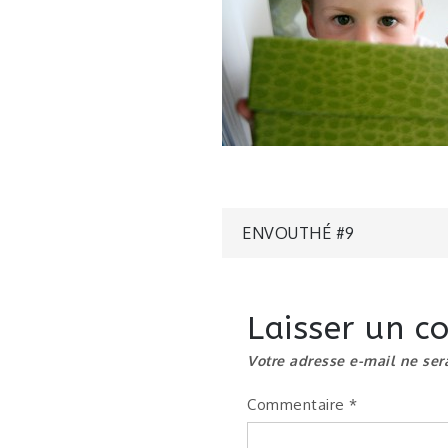
Navigatio
ENVOUTHÉ #9
de
Laisser un 
l’article
Votre adresse e-mail ne ser
Commentaire
*