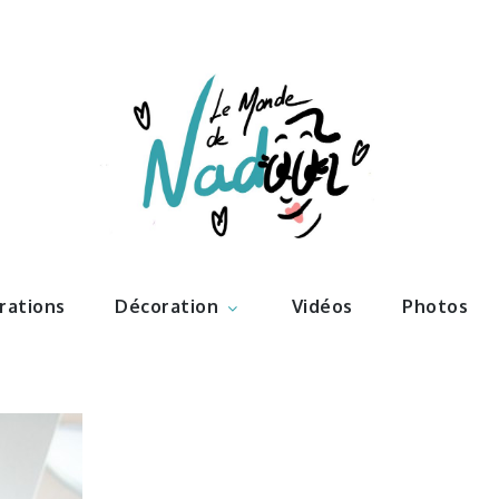
ations – l
Nadoo
trations
Décoration
Vidéos
Photos