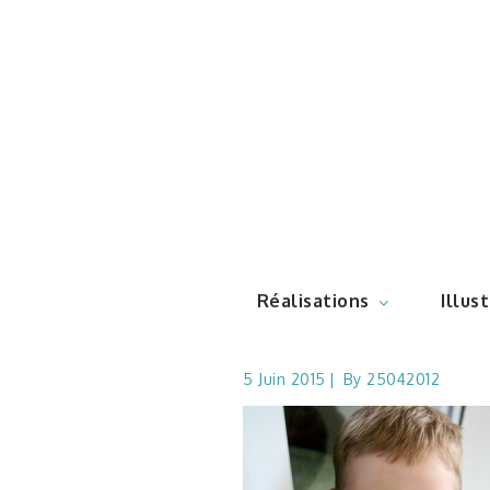
Skip
to
content
Illustr
Réalisations
Illus
5 Juin 2015
By
25042012