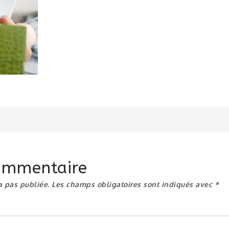
n
commentaire
a pas publiée.
Les champs obligatoires sont indiqués avec
*