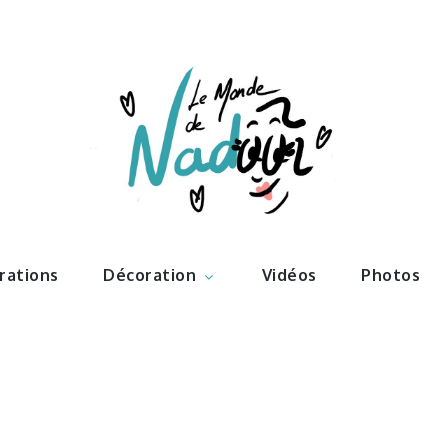
ations – l
Nadoo
trations
Décoration
Vidéos
Photos