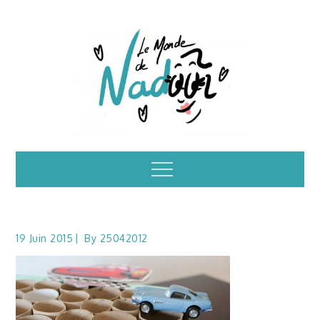
Skip
to
content
Illustrations – le
Menu
monde de Nadoo
19 Juin 2015
By
25042012