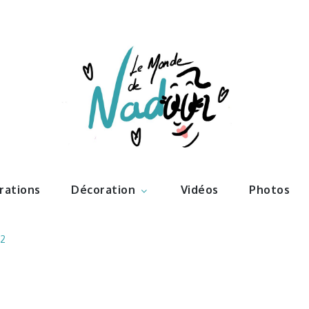
ations – l
Nadoo
trations
Décoration
Vidéos
Photos
2