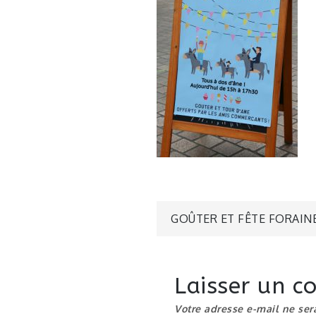
Navigatio
GOÛTER ET FÊTE FORAIN
de
Laisser un 
l’article
Votre adresse e-mail ne ser