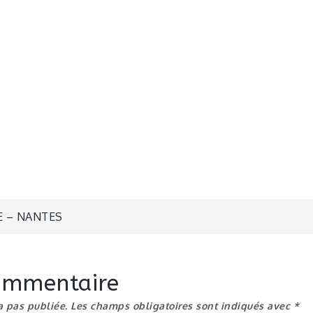
n
E – NANTES
commentaire
a pas publiée.
Les champs obligatoires sont indiqués avec
*