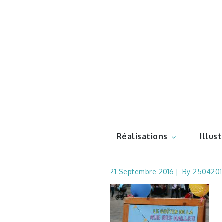
Skip
to
content
Illustr
Réalisations
Illus
21 Septembre 2016
By
2504201