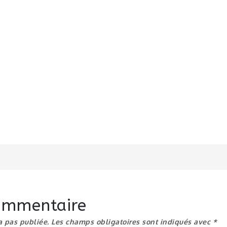
n
commentaire
a pas publiée.
Les champs obligatoires sont indiqués avec
*