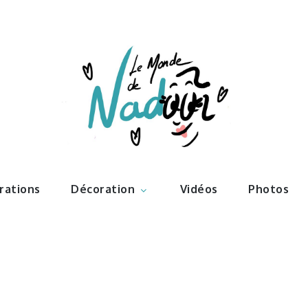
ations – l
Nadoo
trations
Décoration
Vidéos
Photos