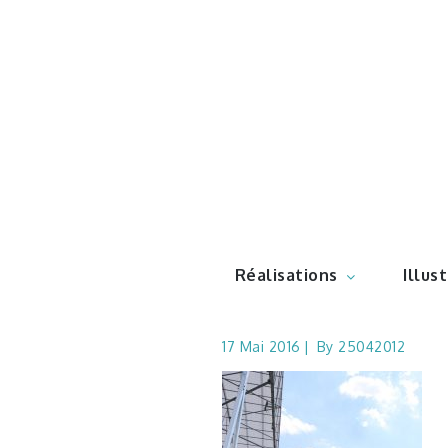
Skip
to
content
Illustr
Réalisations
Illus
17 Mai 2016
By
25042012