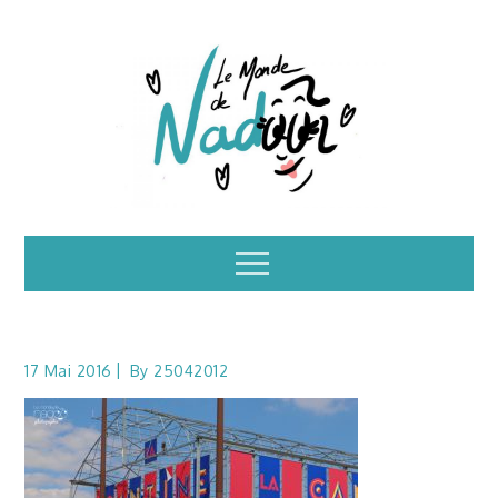
Skip
to
content
Illustrations – le
Menu
monde de Nadoo
17 Mai 2016
By
25042012