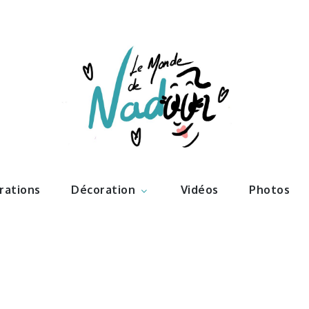
ations – l
Nadoo
trations
Décoration
Vidéos
Photos