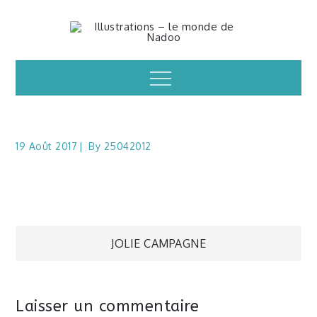
Skip
to
Illustrations – le
content
Menu
monde de Nadoo
19 Août 2017
By
25042012
Navigation
JOLIE CAMPAGNE
de
Laisser un commentaire