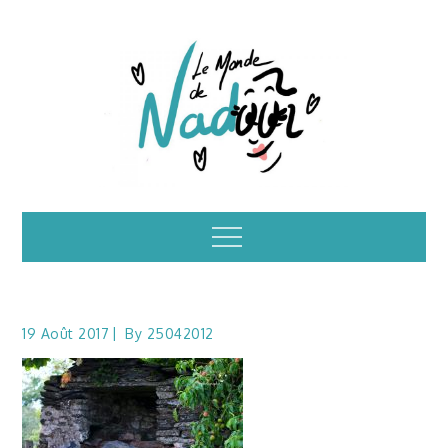
Skip
to
content
Illustrations – le
Menu
monde de Nadoo
19 Août 2017
By
25042012