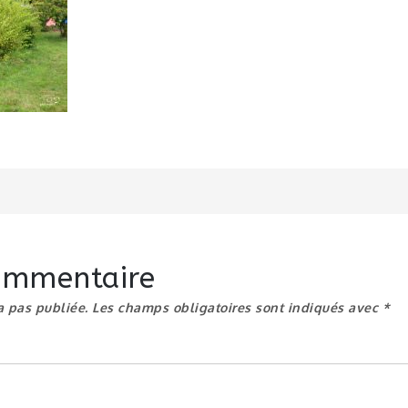
n
commentaire
a pas publiée.
Les champs obligatoires sont indiqués avec
*