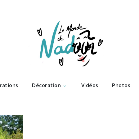
ations – l
Nadoo
trations
Décoration
Vidéos
Photos