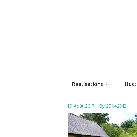
Skip
to
content
Illustr
Réalisations
Illus
19 Août 2017
By
25042012