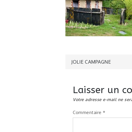
Navigatio
JOLIE CAMPAGNE
de
Laisser un 
l’article
Votre adresse e-mail ne ser
Commentaire
*