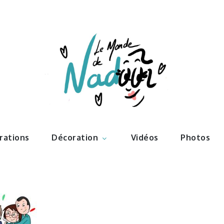
ations – l
Nadoo
trations
Décoration
Vidéos
Photos