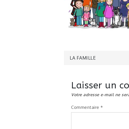
Navigatio
LA FAMILLE
de
Laisser un 
l’article
Votre adresse e-mail ne ser
Commentaire
*