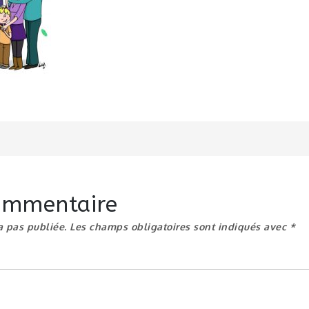
n
commentaire
a pas publiée.
Les champs obligatoires sont indiqués avec
*