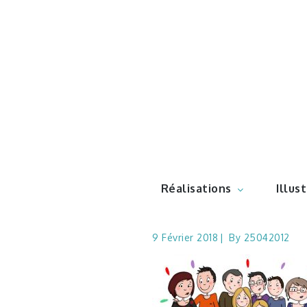
Skip
to
content
Illustr
Réalisations
Illus
9 Février 2018
By
25042012