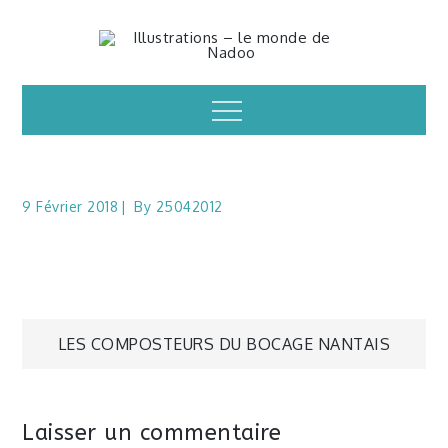
Skip
to
Illustrations – le
content
Menu
monde de Nadoo
9 Février 2018
By
25042012
Navigation
LES COMPOSTEURS DU BOCAGE NANTAIS
de
Laisser un commentaire