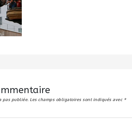
n
commentaire
a pas publiée.
Les champs obligatoires sont indiqués avec
*