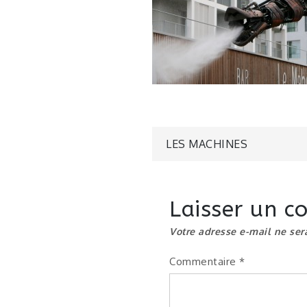
Navigatio
LES MACHINES
de
Laisser un 
l’article
Votre adresse e-mail ne ser
Commentaire
*