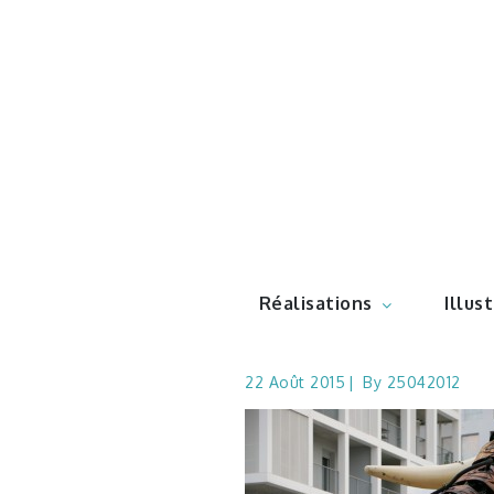
Skip
to
content
Illustr
Réalisations
Illus
22 Août 2015
By
25042012