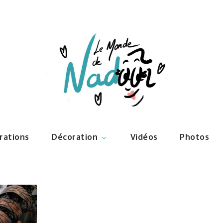
ations – l
Nadoo
trations
Décoration
Vidéos
Photos