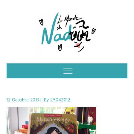
Skip
to
content
Illustrations – le
Menu
monde de Nadoo
12 Octobre 2013
By
25042012