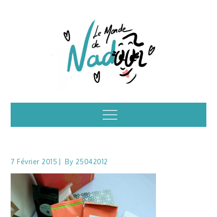
Skip
to
content
Illustrations – le
Menu
monde de Nadoo
7 Février 2015
By
25042012