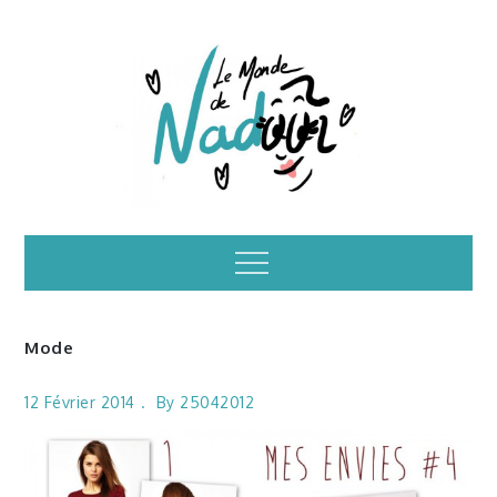
Skip
to
content
Illustrations – le
Menu
monde de Nadoo
Mode
12 Février 2014
By
25042012