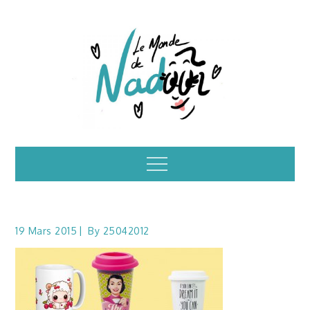
Skip
to
content
Illustrations – le
Menu
monde de Nadoo
19 Mars 2015
By
25042012