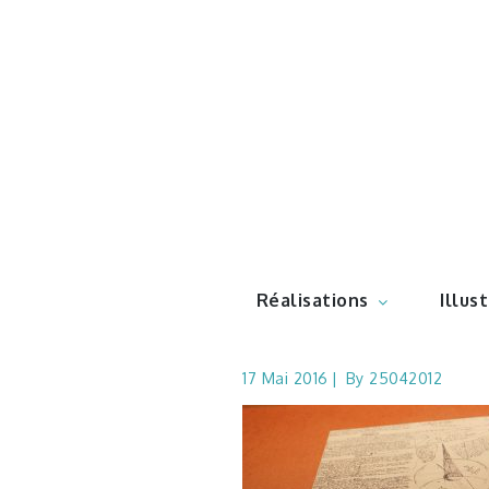
Skip
to
content
Illustr
Réalisations
Illus
17 Mai 2016
By
25042012