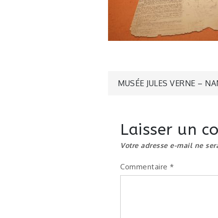
Navigatio
MUSÉE JULES VERNE – N
de
Laisser un 
l’article
Votre adresse e-mail ne ser
Commentaire
*