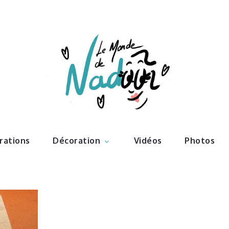
ations – l
Nadoo
trations
Décoration
Vidéos
Photos